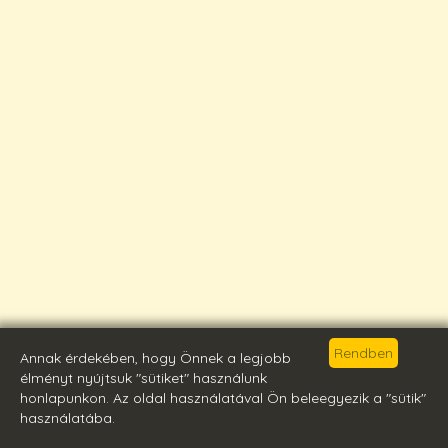
Annak érdekében, hogy Önnek a legjobb
élményt nyújtsuk "sütiket" használunk
honlapunkon. Az oldal használatával Ön beleegyezik a "sütik"
használatába.