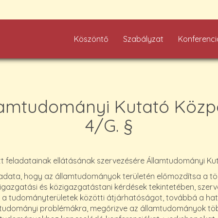
Köszöntő
Szabályzat
Konferenci
lamtudományi Kutató Közp
4/G. §
feladatainak ellátásának szervezésére Államtudományi Ku
ta, hogy az államtudományok területén előmozdítsa a törté
igazgatási és közigazgatástani kérdések tekintetében, szervez
k a tudományterületek közötti átjárhatóságot, továbbá a h
mtudományi problémákra, megőrizve az államtudományok töb