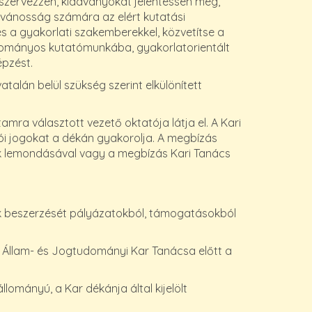
szervezzen, kiadványokat jelentessen meg,
lvánosság számára az elért kutatási
 a gyakorlati szakemberekkel, közvetítse a
tudományos kutatómunkába, gyakorlatorientált
épzést.
án belül szükség szerint elkülönített
ra választott vezető oktatója látja el. A Kari
ói jogokat a dékán gyakorolja. A megbízás
ök lemondásával vagy a megbízás Kari Tanács
 beszerzését pályázatokból, támogatásokból
Állam- és Jogtudományi Kar Tanácsa előtt a
ományú, a Kar dékánja által kijelölt