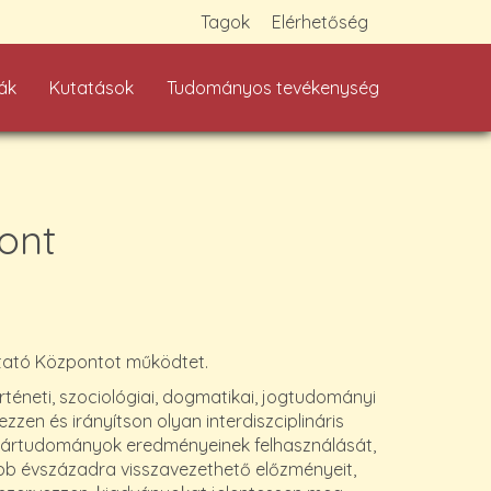
Tagok
Elérhetőség
ák
Kutatások
Tudományos tevékenység
ont
tató Központot működtet.
neti, szociológiai, dogmatikai, jogtudományi
zen és irányítson olyan interdiszciplináris
atártudományok eredményeinek felhasználását,
b évszázadra visszavezethető előzményeit,