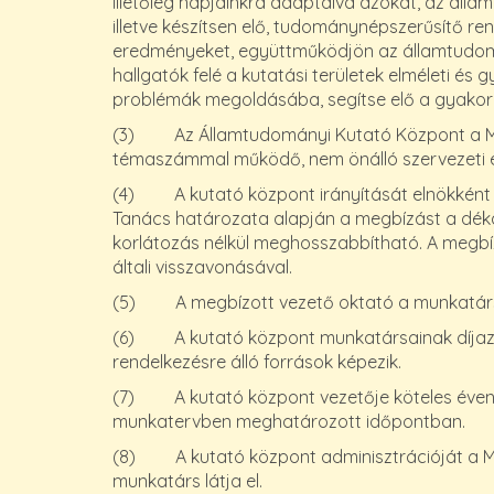
illetőleg napjainkra adaptálva azokat, az ál
illetve készítsen elő, tudománynépszerűsítő 
eredményeket, együttműködjön az államtudomán
hallgatók felé a kutatási területek elméleti 
problémák megoldásába, segítse elő a gyakorl
(3) Az Államtudományi Kutató Központ a Misko
témaszámmal működő, nem önálló szervezeti
(4) A kutató központ irányítását elnökként az
Tanács határozata alapján a megbízást a déká
korlátozás nélkül meghosszabbítható. A megbí
általi visszavonásával.
(5) A megbízott vezető oktató a munkatársai
(6) A kutató központ munkatársainak díjazá
rendelkezésre álló források képezik.
(7) A kutató központ vezetője köteles évent
munkatervben meghatározott időpontban.
(8) A kutató központ adminisztrációját a Misk
munkatárs látja el.