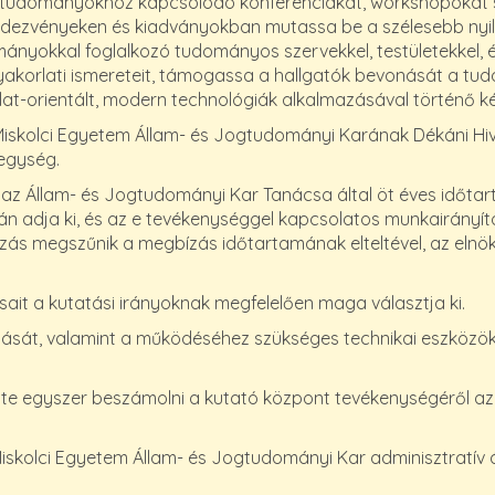
lamtudományokhoz kapcsolódó konferenciákat, workshopokat 
rendezvényeken és kiadványokban mutassa be a szélesebb nyi
yokkal foglalkozó tudományos szervekkel, testületekkel, és
és gyakorlati ismereteit, támogassa a hallgatók bevonását a 
at-orientált, modern technológiák alkalmazásával történő k
lci Egyetem Állam- és Jogtudományi Karának Dékáni Hivatal
 egység.
 Állam- és Jogtudományi Kar Tanácsa által öt éves időtartam
n adja ki, és az e tevékenységgel kapcsolatos munkairányít
zás megszűnik a megbízás időtartamának elteltével, az eln
t a kutatási irányoknak megfelelően maga választja ki.
sát, valamint a működéséhez szükséges technikai eszközök
e egyszer beszámolni a kutató központ tevékenységéről az 
olci Egyetem Állam- és Jogtudományi Kar adminisztratív áll