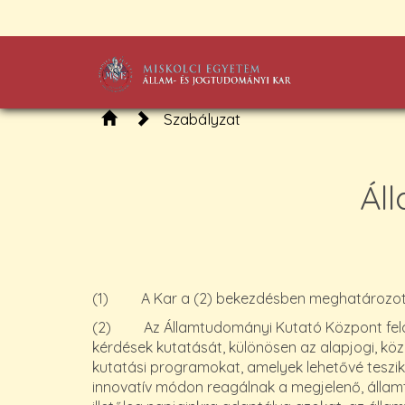
Szabályzat
Ál
(1) A Kar a (2) bekezdésben meghatározott 
(2) Az Államtudományi Kutató Központ felada
kérdések kutatását, különösen az alapjogi, köz
kutatási programokat, amelyek lehetővé teszi
innovatív módon reagálnak a megjelenő, álla