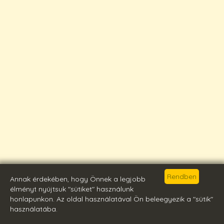
Annak érdekében, hogy Önnek a legjobb
élményt nyújtsuk "sütiket" használunk
honlapunkon. Az oldal használatával Ön beleegyezik a "sütik"
használatába.