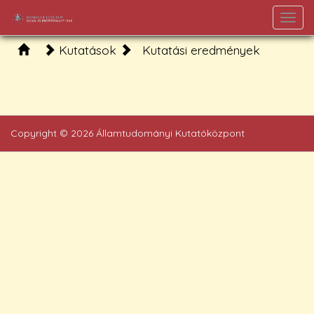
Togg
navi
Kutatások
Kutatási eredmények
Copyright © 2026 Államtudományi Kutatóközpont