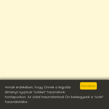
Annak érdekében, hogy Önnek a legjobb
élményt nyújtsuk "sütiket" használunk
honlapunkon. Az oldal használatával Ön beleegyezik a "sütik"
használatába.